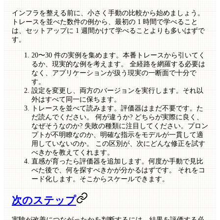
インフラを整える前に、小さく手動の比較から始めましょう。
トレースを並べた数件の例から、最初の 1 時間で学べること
は、セットアップに 1 週間かけて学べることよりも多いはずで
す。
20〜30 件の実例を集めます。本番トレースから引いてく
るか、現実的な例を考えます。 全経路を網羅する必要は
なく、アプリケーションが扱う現実の一断面で十分で
す。
設定を変更し、両方のバージョンを実行します。それ以
外はすべて同一に保ちます。
トレースを並べて読みます。評価器はまだ不要です。た
だ読んでください。 何が違うか? どちらが実際に良く、
なぜそうなのか? 失敗の種類に注目してください。プロン
プトが不明瞭なのか、明確な指示をモデルが一貫して適
用していないのか。 この区別が、次にどんな修正を試す
べきかを教えてくれます。
直感が育ったら評価器を追加します。何度か手動で見比
べた後で、何を探すべきかが分かるはずです。 それをコ
ード化します。そこからスケールできます。
次のステップ
実験が改善につながったかを判断するには、結果を評価する必