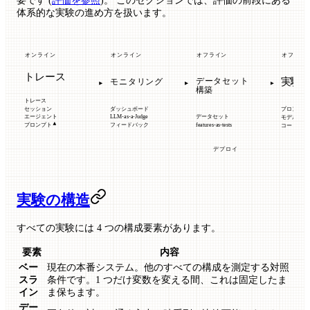
要です (
評価を参照
)。 このセクションでは、評価の前段にある
体系的な実験の進め方を扱います。
オフライ
オンライン
オンライン
オフライン
トレース
実験
データセット
モニタリング
構築
トレース
セッション
ダッシュボード
プロンプト
エージェント
LLM-as-a-Judge
データセット
モデル
プロンプト
フィードバック
features-as-tests
コードのバ
デプロイ
実験の構造
すべての実験には 4 つの構成要素があります。
要素
内容
ベー
現在の本番システム。他のすべての構成を測定する対照
スラ
条件です。1 つだけ変数を変える間、これは固定したま
イン
ま保ちます。
デー