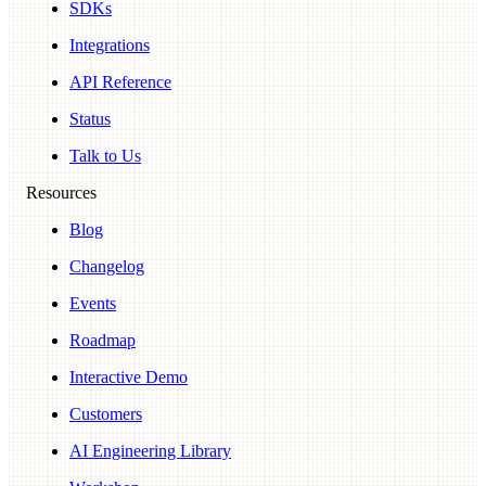
SDKs
Integrations
API Reference
Status
Talk to Us
Resources
Blog
Changelog
Events
Roadmap
Interactive Demo
Customers
AI Engineering Library