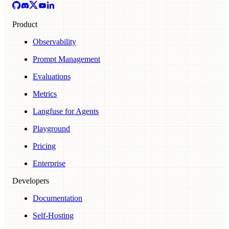
Product
Observability
Prompt Management
Evaluations
Metrics
Langfuse for Agents
Playground
Pricing
Enterprise
Developers
Documentation
Self-Hosting