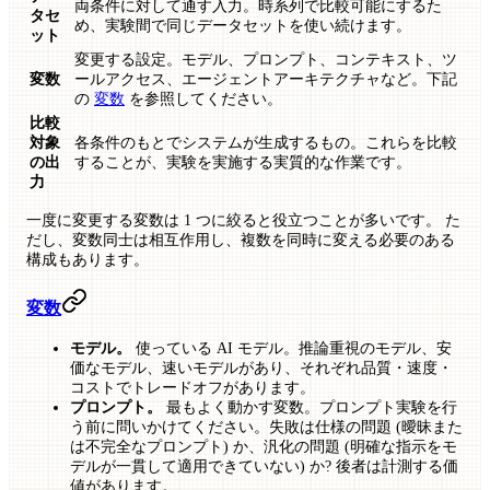
両条件に対して通す入力。時系列で比較可能にするた
タセ
め、実験間で同じデータセットを使い続けます。
ット
変更する設定。モデル、プロンプト、コンテキスト、ツ
変数
ールアクセス、エージェントアーキテクチャなど。下記
の
変数
を参照してください。
比較
対象
各条件のもとでシステムが生成するもの。これらを比較
の出
することが、実験を実施する実質的な作業です。
力
一度に変更する変数は 1 つに絞ると役立つことが多いです。 た
だし、変数同士は相互作用し、複数を同時に変える必要のある
構成もあります。
変数
モデル。
使っている AI モデル。推論重視のモデル、安
価なモデル、速いモデルがあり、それぞれ品質・速度・
コストでトレードオフがあります。
プロンプト。
最もよく動かす変数。プロンプト実験を行
う前に問いかけてください。失敗は仕様の問題 (曖昧また
は不完全なプロンプト) か、汎化の問題 (明確な指示をモ
デルが一貫して適用できていない) か? 後者は計測する価
値があります。