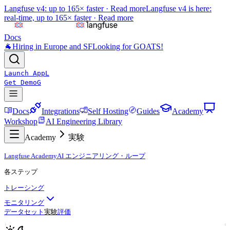
Langfuse v4: up to 165× faster ·
Read more
Langfuse v4 is here:
real-time, up to 165× faster ·
Read more
Docs
🐐
Hiring in Europe and SF
Looking for GOATS!
Launch App
L
Get Demo
G
Docs
Integrations
Self Hosting
Guides
Academy
Workshop
AI Engineering Library
Academy
実験
Langfuse Academy
AI エンジニアリング・ループ
各ステップ
トレーシング
モニタリング
データセット
実験
評価