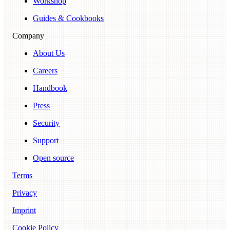
Workshop
Guides & Cookbooks
Company
About Us
Careers
Handbook
Press
Security
Support
Open source
Terms
Privacy
Imprint
Cookie Policy